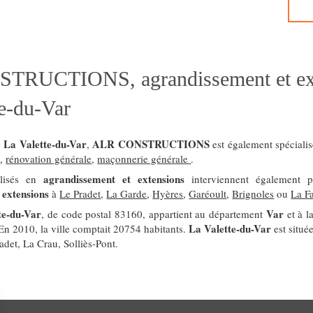
RUCTIONS, agrandissement et ex
te-du-Var
La Valette-du-Var
ALR CONSTRUCTIONS
e
,
est également spéciali
e
,
rénovation générale
,
maçonnerie générale
.
agrandissement et extensions
alisés en
interviennent également p
 extensions
à
Le Pradet
,
La Garde
,
Hyères
,
Garéoult
,
Brignoles
ou
La F
te-du-Var
Var
, de code postal 83160, appartient au département
et à l
La Valette-du-Var
 En 2010, la ville comptait 20754 habitants.
est situé
adet, La Crau, Solliès-Pont.