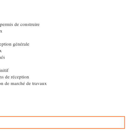
permis de construire
ux
eption générale
x
hés
nitif
ns de réception
ion de marché de travaux