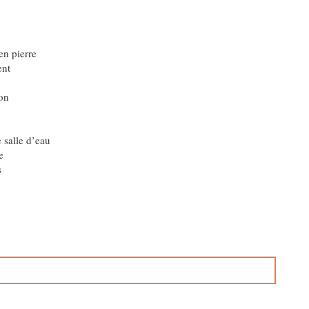
en pierre
ent
ton
salle d’eau
e
s