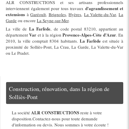
ALR CONSTRUCTIONS et ses artisans professionnels
d'agrandissement et
interviennent également pour tous travaux
extensions
à
Garéoult
,
Brignoles
,
Hyères
,
La Valette-du-Var
,
La
Garde
ou encore
La Seyne-sur-Mer
.
La Farlède
La ville de
, de code postal 83210, appartient au
Var
Provence-Alpes-Côte d'Azur
département
et à la région
. En
La Farlède
2010, la ville comptait 8304 habitants.
est située à
proximité de Solliès-Pont, La Crau, La Garde, La Valette-du-Var
ou Le Pradet.
Construction, rénovation, dans la région de
Solliès-Pont
ALR CONSTRUCTIONS
La société
reste à votre
disposition.Contactez-nous pour toute demande
d'information ou devis. Nous sommes à votre écoute !