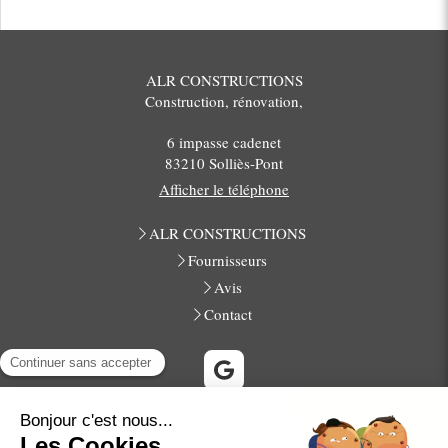
ALR CONSTRUCTIONS
Construction, rénovation,
6 impasse cadenet
83210
Solliès-Pont
Afficher le téléphone
ALR CONSTRUCTIONS
Fournisseurs
Avis
Contact
La Farlède, Solliès-Toucas, La Crau, Cuers, La Garde, Pierrefeu-
du-Var, La Valette-du-Var, Hyères, Le Pradet, Carqueiranne,