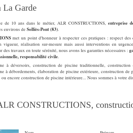
 à La Garde
entreprise d
ence de 10 ans dans le métier, ALR CONSTRUCTIONS,
Solliès-Pont (83)
les environs de
.
IONS
met un point d'honneur à respecter ces pratiques : respect des d
 vigueur, réalisation sur-mesure mais aussi interventions en urgence
g
our des travaux en toute sérénité, nous avons les garanties nécessaires :
sionnelle, responsabilité civile
.
e à déversoirs, construction de piscine traditionnelle, construction 
ine à débordements, élaboration de piscine extérieure, construction de 
 ou encore construction de piscine intérieure... Nous sommes à votre di
 ALR CONSTRUCTIONS, constructi
Nom
Prénom