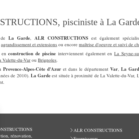
TRUCTIONS, pisciniste à La Gard
La Garde
ALR CONSTRUCTIONS
é de
,
est également spécial
,
agrandissement et extensions
ou encore
maîtrise d'oeuvre et suivi de ch
construction de piscine
s en
interviennent également en
La Seyne-su
a Valette-du-Var
ou
Brignoles
.
Provence-Alpes-Côte d'Azur
Var
La Gar
on
et dans le département
,
La Garde
nnées de 2010).
est située à proximité de La Valette-du-Var, 
nt.
ONSTRUCTIONS
ALR CONSTRUCTIONS
tion, rénovation,
Fournisseurs