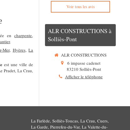
Voir tous les avis
e
ALR CONSTRUCTIONS à
isée en
charpente
,
Solliès-Pont
antier
.
r-Mer
,
Hyères
,
La
ALR CONSTRUCTIONS
6 impasse cadenet
de
est une ville de
83210
Solliès-Pont
Le Pradet, La Crau,
Afficher le téléphone
La Farlède, Solliès-Toucas, La Crau, Cuers,
La Garde, Pierrefeu-du-Var, La Valette-du-