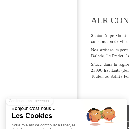
ALR CONS
Située à proximit
construction de villa
Nos artisans expert
Farlède
,
Le Pradet
,
L
Située dans la régi
25930 habitants (do
Toulon ou Solliès-Po
ALR C
Construc