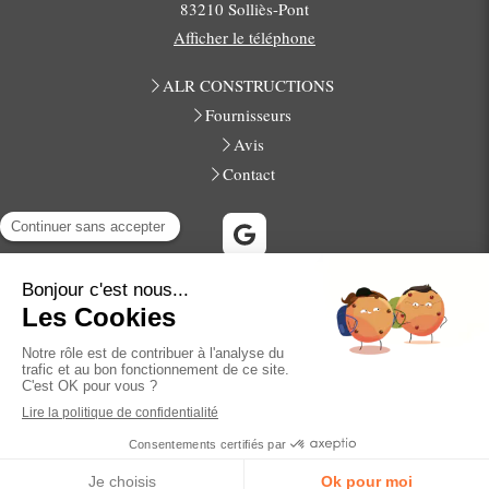
83210
Solliès-Pont
Afficher le téléphone
ALR CONSTRUCTIONS
Fournisseurs
Avis
Contact
La Farlède, Solliès-Toucas, La Crau, Cuers, La Garde, Pierrefeu-
du-Var, La Valette-du-Var, Hyères, Le Pradet, Carqueiranne,
Toulon, La Londe-les-Maures
Plan du site
Mentions légales
Création et référencement du site par Simplébo